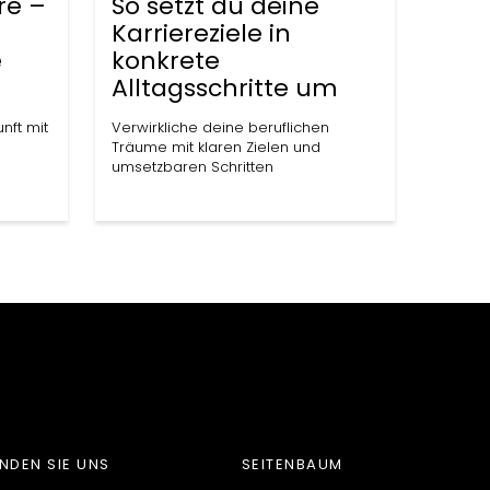
re –
So setzt du deine
Karriereziele in
e
konkrete
Alltagsschritte um
nft mit
Verwirkliche deine beruflichen
Träume mit klaren Zielen und
umsetzbaren Schritten
Z
INDEN SIE UNS
SEITENBAUM