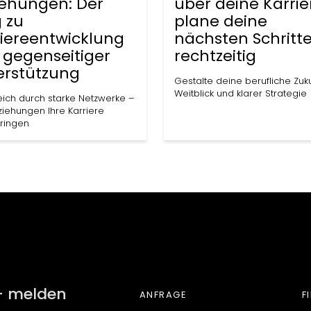
iehungen: Der
über deine Karrie
 zu
plane deine
riereentwicklung
nächsten Schritt
 gegenseitiger
rechtzeitig
erstützung
Gestalte deine berufliche Zuku
Weitblick und klarer Strategie
eich durch starke Netzwerke –
ziehungen Ihre Karriere
ringen
DER LADENPLAT
– melden
ANFRAGE
F