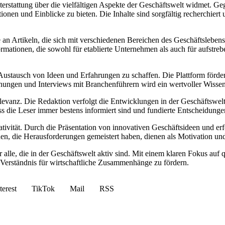
terstattung über die vielfältigen Aspekte der Geschäftswelt widmet. G
onen und Einblicke zu bieten. Die Inhalte sind sorgfältig recherchier
e an Artikeln, die sich mit verschiedenen Bereichen des Geschäftslebe
ormationen, die sowohl für etablierte Unternehmen als auch für aufstr
 Austausch von Ideen und Erfahrungen zu schaffen. Die Plattform förd
ngen und Interviews mit Branchenführern wird ein wertvoller Wissensau
vanz. Die Redaktion verfolgt die Entwicklungen in der Geschäftswelt ko
s die Leser immer bestens informiert sind und fundierte Entscheidunge
eativität. Durch die Präsentation von innovativen Geschäftsideen und e
, die Herausforderungen gemeistert haben, dienen als Motivation und z
ür alle, die in der Geschäftswelt aktiv sind. Mit einem klaren Fokus auf
Verständnis für wirtschaftliche Zusammenhänge zu fördern.
terest
TikTok
Mail
RSS