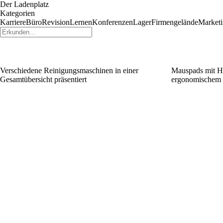
Der Ladenplatz
Kategorien
Karriere
Büro
Revision
Lernen
Konferenzen
Lager
Firmengelände
Market
Verschiedene Reinigungsmaschinen in einer
Mauspads mit H
Gesamtübersicht präsentiert
ergonomischem 