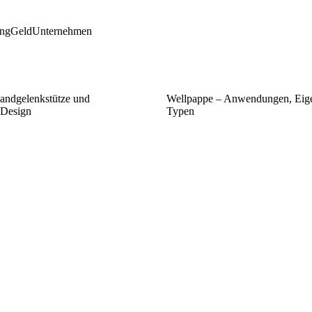
ing
Geld
Unternehmen
andgelenkstütze und
Wellpappe – Anwendungen, Eige
Design
Typen