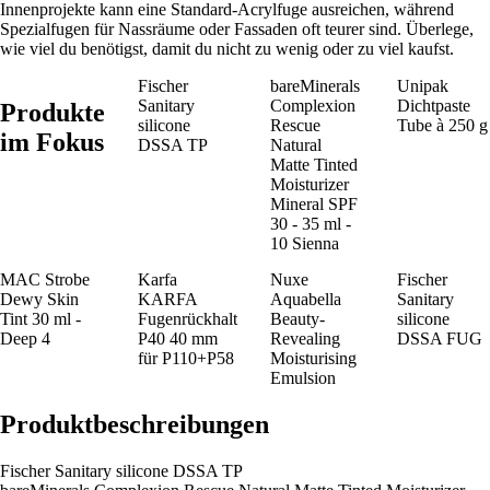
Innenprojekte kann eine Standard-Acrylfuge ausreichen, während
Spezialfugen für Nassräume oder Fassaden oft teurer sind. Überlege,
wie viel du benötigst, damit du nicht zu wenig oder zu viel kaufst.
Fischer
bareMinerals
Unipak
Sanitary
Complexion
Dichtpaste
Produkte
silicone
Rescue
Tube à 250 g
im Fokus
DSSA TP
Natural
Matte Tinted
Moisturizer
Mineral SPF
30 - 35 ml -
10 Sienna
MAC Strobe
Karfa
Nuxe
Fischer
Dewy Skin
KARFA
Aquabella
Sanitary
Tint 30 ml -
Fugenrückhalt
Beauty-
silicone
Deep 4
P40 40 mm
Revealing
DSSA FUG
für P110+P58
Moisturising
Emulsion
Produktbeschreibungen
Fischer Sanitary silicone DSSA TP