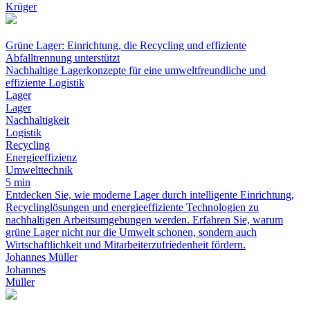
Krüger
Grüne Lager: Einrichtung, die Recycling und effiziente
Abfalltrennung unterstützt
Nachhaltige Lagerkonzepte für eine umweltfreundliche und
effiziente Logistik
Lager
Lager
Nachhaltigkeit
Logistik
Recycling
Energieeffizienz
Umwelttechnik
5 min
Entdecken Sie, wie moderne Lager durch intelligente Einrichtung,
Recyclinglösungen und energieeffiziente Technologien zu
nachhaltigen Arbeitsumgebungen werden. Erfahren Sie, warum
grüne Lager nicht nur die Umwelt schonen, sondern auch
Wirtschaftlichkeit und Mitarbeiterzufriedenheit fördern.
Johannes Müller
Johannes
Müller