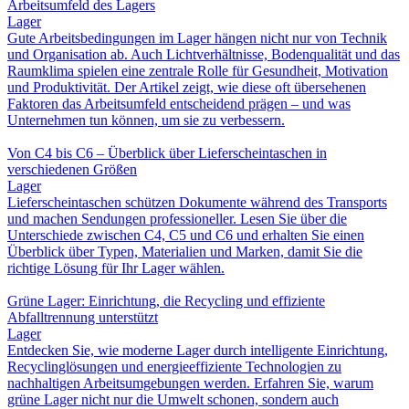
Arbeitsumfeld des Lagers
Lager
Gute Arbeitsbedingungen im Lager hängen nicht nur von Technik
und Organisation ab. Auch Lichtverhältnisse, Bodenqualität und das
Raumklima spielen eine zentrale Rolle für Gesundheit, Motivation
und Produktivität. Der Artikel zeigt, wie diese oft übersehenen
Faktoren das Arbeitsumfeld entscheidend prägen – und was
Unternehmen tun können, um sie zu verbessern.
Von C4 bis C6 – Überblick über Lieferscheintaschen in
verschiedenen Größen
Lager
Lieferscheintaschen schützen Dokumente während des Transports
und machen Sendungen professioneller. Lesen Sie über die
Unterschiede zwischen C4, C5 und C6 und erhalten Sie einen
Überblick über Typen, Materialien und Marken, damit Sie die
richtige Lösung für Ihr Lager wählen.
Grüne Lager: Einrichtung, die Recycling und effiziente
Abfalltrennung unterstützt
Lager
Entdecken Sie, wie moderne Lager durch intelligente Einrichtung,
Recyclinglösungen und energieeffiziente Technologien zu
nachhaltigen Arbeitsumgebungen werden. Erfahren Sie, warum
grüne Lager nicht nur die Umwelt schonen, sondern auch